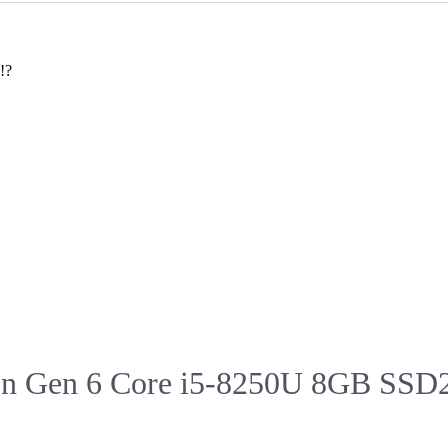
Aボード
Uファン
ブル
ノートパソコン
モバイルノート
タブレット
液晶モニター
Window
Window
Windo
?
on Gen 6 Core i5-8250U 8GB SS