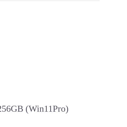
s 11
s 10
ws 8以前
D256GB (Win11Pro)