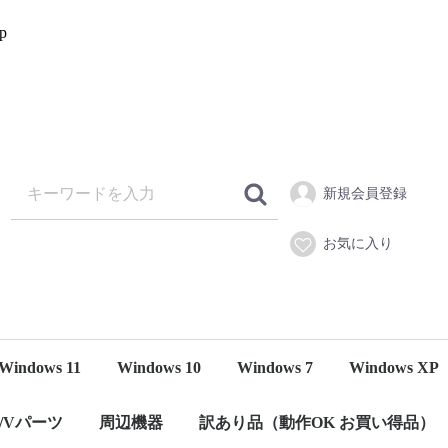
p
新規会員登録
お気に入り
Windows 11
Windows 10
Windows 7
Windows XP
s)
ット
デスクトップ
液晶セットお買い得品
ノートパソコン
モバイルノート
デスクトップ
ノートパソコン
モバイルノート
DELL
HP
Lenovo
Dynabook
その他
DELL
Lenovo
HP
dynabook
その他
デスクトップ
ノートパソコン
マイクロ
スモールシャーシ
ミニタワー/タワー
液晶一体型
得々液晶セット
2画面モニターセッ
カメラ搭載はこち
カメラ搭載はこち
デスクトップ
ノートパソコ
S/Vパーツ
周辺機器
訳あり品（動作OK お買い得品）