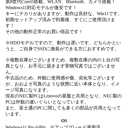
第8世代Corei5搭載、WLAN、Bluetooth、カメラ搭載！
Windows11対応モデルが激安です！
キーにテカリがありますが、動作は良好な、Win11です。
初期セットアップ済みで到着後、すぐにご使用頂けま
す！
その他の動作正常のお買い得品です！
※HDDモデルですので、動作は遅いです、どちらかとい
うと、ご自身でSSDに換装ができる方におすすめです。
※複数在庫がございますため、複数在庫の内の１台の写
真となり、お手元に届きます実物写真ではございませ
ん。
中古品のため、外観に使用感や傷、劣化等ございます
が、おおよそ写真のような状態に近い本体となり、イメ
ージ写真になります。
現在のNEC製PCはLenovoの基盤と共用となり、NEC製の
PCは外観の違いぐらいとなっています。
また、富士通のPCに関しても多くの部品が共用となって
います。
OS
Windows11 Pro 64Bit ※アップグレード適用済