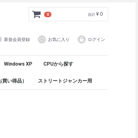
¥ 0
0
合計
新規会員登録
お気に入り
ログイン
Windows XP
CPUから探す
ン
クロ
ールシャーシ
タワー/タワー
一体型
液晶セット
面モニターセット
ラ搭載はこちら
ラ搭載はこちら
デスクトップ
ノートパソコン
Core i7
Core i5
Core i3
Core2Quad
Core2Duo
CoreDuo
Pentium
Celeron
デスクトップ
ノートパソコン
モバイルノート
デスクトップ
ノートパソコン
モバイルノート
デスクトップ
ノートパソコン
モバイルノート
デスクトップ
ノートパソコン
デスクトップ
ノートパソコン
デスクトップ
ノートパソコン
デスクトップ
ノートパソコン
デスクトップ
ノートパソコン
お買い得品）
ストリートジャンカー用
Windows 11
Windows 10
Windows 8以前