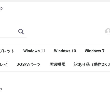
op
ブレット
Windows 11
Windows 10
Windows 7
d
rface（Windows)
ndowsタブレット
デスクトップ
液晶セットお買い得品
ノートパソコン
モバイルノート
デスクトップ
ノートパソコン
モバイルノート
DELL
HP
Lenovo
Dynabook
その他
DELL
Lenovo
HP
dynabook
その他
デスクトップ
ノートパソコ
マイ
スモ
ミニ
液晶
得々
2画
カメ
カメ
レイ
DOS/Vパーツ
周辺機器
訳あり品（動作OK 
VGAボード
HDD
CPUファン
ケーブル
ノートパソコン
モバイルノート
タブレット
液晶モニター
?