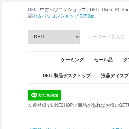
DELL 中古パソコンショップ | DELL Users PC Sh
ゲーミング
セール品
タ
デスクトップ
ノート
モバイルノート
iPa
Su
Wi
DELL製品デスクトップ
液晶ディスプ
Optiplex 7070
Optiplex 7060
Optiplex 7050
Optiplex 5090
Optiplex 5050
Optiplex 5040
Optiplex 3080
Optiplex 3070
Optiplex 3060
Optiplex 3050
Optiplex All In One
OLD PC
27インチ
24インチ
23インチ
22インチ
20インチ
19インチ
17インチ
15インチ
友達登録でLINESHOPに商品があればお得にGET!